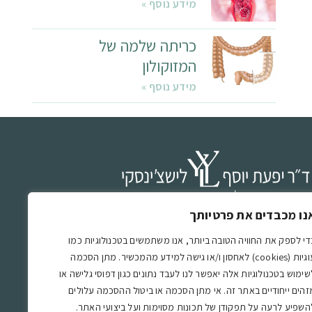
מידע נוסף »
כריתה שלמה של
המזוקולון
מידע נוסף »
נו מכבדים את פרטיותך
”ר יפעת יוסף-לישצינסקי הינה מומחית בכירורגיה כללית
בכירורגיה של המעי הגס והרקטום, אחראית על תחום
די לספק את החוויה הטובה ביותר, אנו משתמשים בטכנולוגיות כמו
עוגיות (cookies) לאחסון ו/או גישה למידע מהמכשיר. מתן הסכמה
כירורגיה של המעי הגס והרקטום בבית החולים הציבורי
שימוש בטכנולוגיות אלה יאפשר לנו לעבד נתונים כגון דפוסי גלישה או
סותא אשדוד ע”ש סמסון.
זהים ייחודיים באתר זה. אי מתן הסכמה או ביטול ההסכמה עלולים
השפיע לרעה על תפקודן של תכונות מסוימות ועל ביצועי האתר.