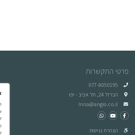
פרטי התקשרות
077-8050195
א
הברזל 24, תל אביב - יפו
ד
Inna@angio.co.il
ו
כ
ה
ל
א
מ
הצהרת נגישות
ל