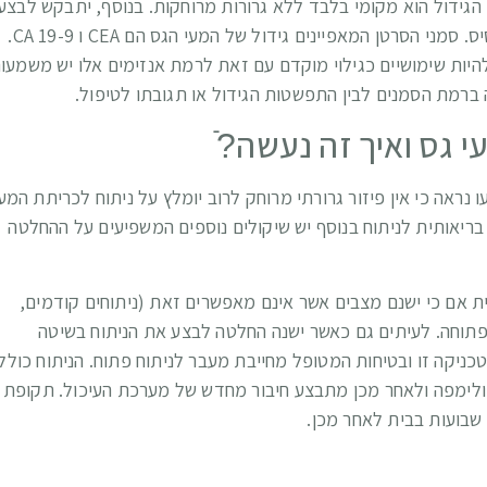
 הגידול הוא מקומי בלבד ללא גרורות מרוחקות. בנוסף, יתבקש לבצע
בדיקת דם כללית ולסמני סרטן על מנת להוות לרוב בדיקת בסיס. סמני הסרטן המאפיינים גידול של המעי הגס הם CEA ו CA 19-9.
להיות שימושיים כגילוי מוקדם עם זאת לרמת אנזימים אלו יש משמעו
 ברמת הסמנים לבין התפשטות הגידול או תגובתו לטיפול.
 גס ואיך זה נעשה?ֿ
נראה כי אין פיזור גרורתי מרוחק לרוב יומלץ על ניתוח לכריתת המע
בריאותית לניתוח בנוסף יש שיקולים נוספים המשפיעים על ההחלטה
ת אם כי ישנם מצבים אשר אינם מאפשרים זאת (ניתוחים קודמים,
 פתוחה. לעיתים גם כאשר ישנה החלטה לבצע את הניתוח בשיטה
ניקה זו ובטיחות המטופל מחייבת מעבר לניתוח פתוח. הניתוח כולל
ם ולימפה ולאחר מכן מתבצע חיבור מחדש של מערכת העיכול. תקופת