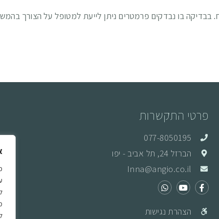
 בבדיקה בו נבדקים פרמטרים ניתן לייעת למטופל על הצורך בהמש
פרטי התקשרות
077-8050195
א
הברזל 24, תל אביב - יפו
ד
Inna@angio.co.il
ו
כ
ה
ל
א
מ
הצהרת נגישות
ל