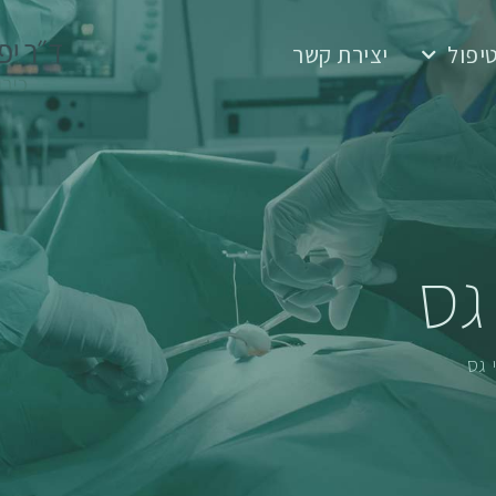
יפול
יצירת קשר
גס
 גס